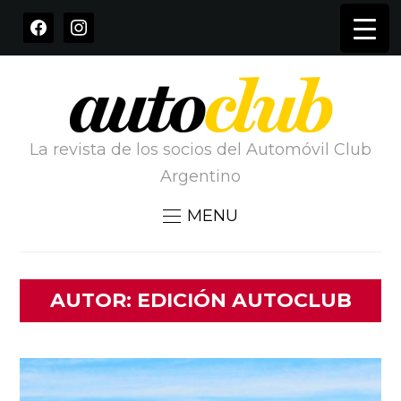
FACEBOOK
INSTAGRAM
La revista de los socios del Automóvil Club
Argentino
MENU
AUTOR:
EDICIÓN AUTOCLUB