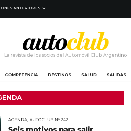
IONES ANTERIORES
La revista de los socios del Automóvil Club Argentino
COMPETENCIA
DESTINOS
SALUD
SALIDAS
GENDA
,
AGENDA
AUTOCLUB Nº 242
Seis motivos para salir