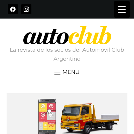
FACEBOOK
INSTAGRAM
La revista de los socios del Automóvil Club
Argentino
MENU