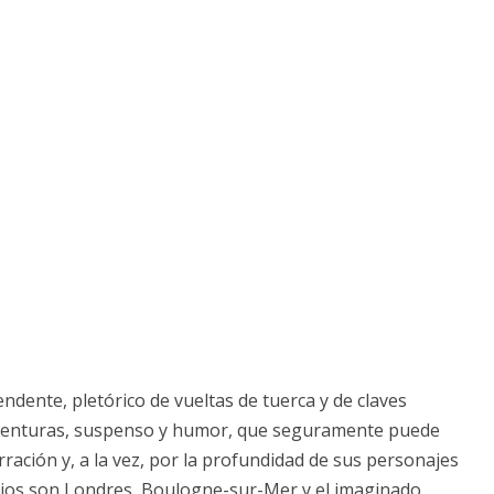
ndente, pletórico de vueltas de tuerca y de claves
 aventuras, suspenso y humor, que seguramente puede
rración y, a la vez, por la profundidad de sus personajes
arios son Londres, Boulogne-sur-Mer y el imaginado