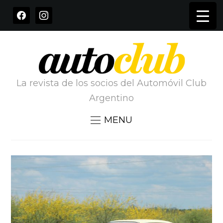
FACEBOOK
INSTAGRAM
La revista de los socios del Automóvil Club
Argentino
MENU