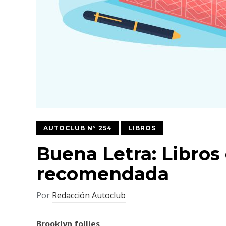
AUTOCLUB N° 254
LIBROS
Buena Letra: Libros 
recomendada
Por
Redacción Autoclub
Brooklyn
follies