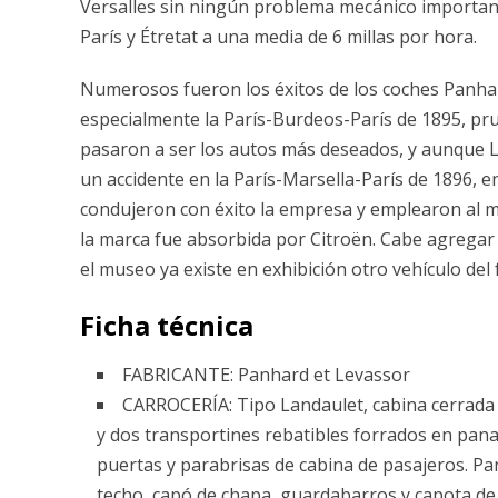
Versalles sin ningún problema mecánico importante
París y Étretat a una media de 6 millas por hora.
Numerosos fueron los éxitos de los coches Panhar
especialmente la París-Burdeos-París de 1895, pr
pasaron a ser los autos más deseados, y aunque 
un accidente en la París-Marsella-París de 1896, en
condujeron con éxito la empresa y emplearon al me
la marca fue absorbida por Citroën. Cabe agregar
el museo ya existe en exhibición otro vehículo del
Ficha técnica
FABRICANTE: Panhard et Levassor
CARROCERÍA: Tipo Landaulet, cabina cerrada 
y dos transportines rebatibles forrados en pana, 
puertas y parabrisas de cabina de pasajeros. Par
techo, capó de chapa, guardabarros y capota de