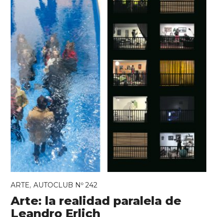
,
ARTE
AUTOCLUB Nº 242
Arte: la realidad paralela de
Leandro Erlich