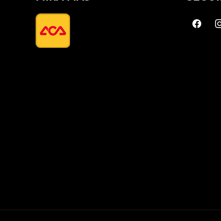
faceboo
in